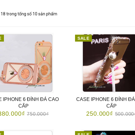
 - 18 trong tổng số 10 sản phẩm
E
SALE
 IPHONE 6 ĐÍNH ĐÁ CAO
CASE IPHONE 6 ĐÍNH Đ
CẤP
CẤP
380.000₫
250.000₫
750.000₫
500.000
E
SALE