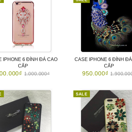
 IPHONE 6 ĐÍNH ĐÁ CAO
CASE IPHONE 6 ĐÍNH Đ
CẤP
CẤP
00.000₫
950.000₫
1.000.000₫
1.900.00
E
SALE