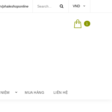
VND
/phaleshoponline
1
 NIỆM
MUA HÀNG
LIÊN HỆ