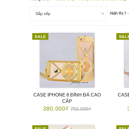
Hiển thị 1
Sắp xếp
SALE
SAL
CASE IPHONE 6 ĐÍNH ĐÁ CAO
CASE
CẤP
380.000₫
750.000₫
SALE
SAL