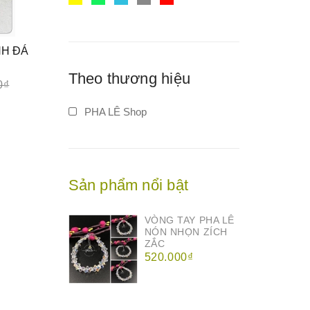
NH ĐÁ
Theo thương hiệu
0₫
PHA LÊ Shop
Sản phẩm nổi bật
VÒNG TAY PHA LÊ
NÓN NHỌN ZÍCH
ZẮC
520.000₫