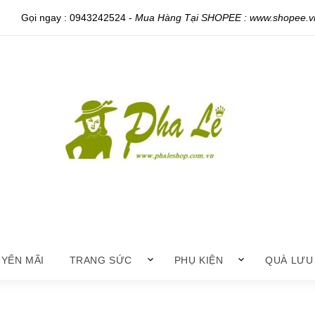
Gọi ngay :
0943242524
-
Mua Hàng Tại SHOPEE : www.shopee.vn
YẾN MÃI
TRANG SỨC
PHỤ KIỆN
QUÀ LƯU