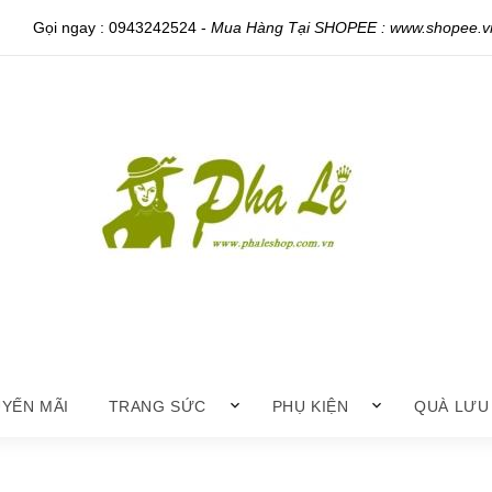
Gọi ngay :
0943242524
-
Mua Hàng Tại SHOPEE : www.shopee.vn
YẾN MÃI
TRANG SỨC
PHỤ KIỆN
QUÀ LƯU