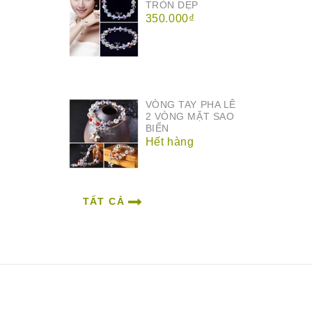
TRÒN DẸP
350.000₫
VÒNG TAY PHA LÊ
2 VÒNG MẶT SAO
BIỂN
Hết hàng
TẤT CẢ