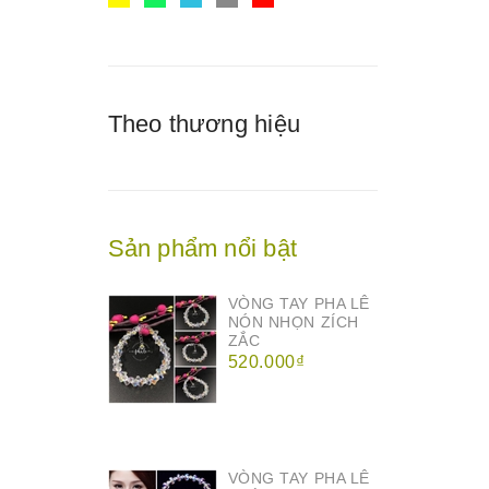
Theo thương hiệu
Sản phẩm nổi bật
VÒNG TAY PHA LÊ
NÓN NHỌN ZÍCH
ZẮC
520.000₫
VÒNG TAY PHA LÊ