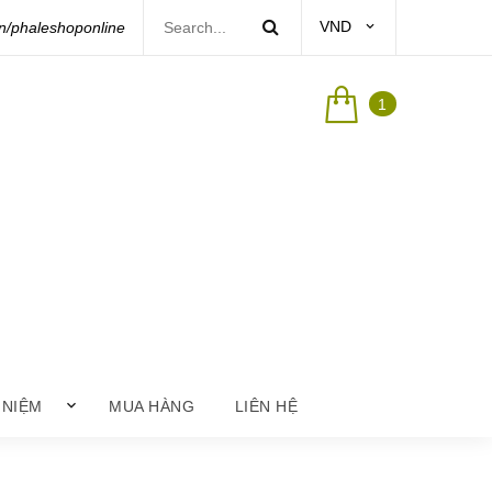
VND
/phaleshoponline
1
 NIỆM
MUA HÀNG
LIÊN HỆ