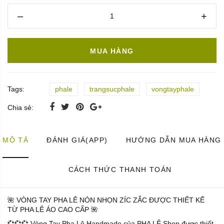
MUA HÀNG
Tags:
phale
trangsucphale
vongtayphale
Chia sẻ:
MÔ TẢ
ĐÁNH GIÁ(APP)
HƯỚNG DẪN MUA HÀNG
CÁCH THỨC THANH TOÁN
🌺 VÒNG TAY PHA LÊ NÓN NHỌN ZÍC ZẮC ĐƯỢC THIẾT KẾ
TỪ PHA LÊ ÁO CAO CẤP 🌺
💞💞💞 Vòng Tay Pha Lê Handmade của PHA LÊ Shop được thiết