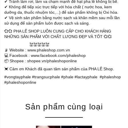
✔ Tránh làm rơi, làm va chạm mạnh để hạt pha lê không bị bể.
✔ Không để tiếp xúc trực tiếp với hóa chất ( nước hoa, kem
dưỡng da, thuốc nhuộm tóc,...) để sản phẩm không bị Oxi hóa.
✔ Vệ sinh sản phẩm bằng nước sạch và khăn mềm sau mỗi lần
sử dụng để sản phẩm luôn được sạch và sáng.
💞💞 PHA LÊ SHOP LUÔN CUNG CẤP CHO KHÁCH HÀNG
NHỮNG SẢN PHẨM VỚI CHẤT LƯỢNG ĐẸP VÀ TỐT 💞💞
💒💒💒💒💒
📡 Website : www.phaleshop.com.vn
💻 Facebook : www.facebook.com/phaleshop
📦 Shopee : shopee.vn/phaleshoponline
💓 Cảm ơn Khách đã quan tâm sản phẩm của PHA LÊ Shop.
#vongtayphale #trangsucphale #phale #lactayphale #phaleshop
#phaleshoponline
Sản phẩm cùng loại