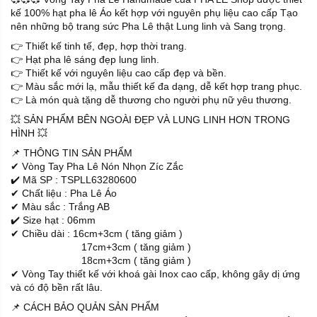
kế 100% hạt pha lê Áo kết hợp với nguyên phụ liệu cao cấp Tạo
nên những bộ trang sức Pha Lê thật Lung linh và Sang trọng.
👉 Thiết kế tinh tế, đẹp, hợp thời trang.
👉 Hạt pha lê sáng đẹp lung linh.
👉 Thiết kế với nguyên liệu cao cấp đẹp và bền.
👉 Màu sắc mới lạ, mẫu thiết kế đa dạng, dễ kết hợp trang phục.
👉 Là món quà tặng dễ thương cho người phụ nữ yêu thương.
💥 SẢN PHẨM BÊN NGOÀI ĐẸP VÀ LUNG LINH HƠN TRONG
HÌNH 💥
📌 THÔNG TIN SẢN PHẨM
✔ Vòng Tay Pha Lê Nón Nhọn Zíc Zắc
✔️ Mã SP : TSPLL63280600
✔ Chất liệu : Pha Lê Áo
✔ Màu sắc : Trắng AB
✔️ Size hạt : 06mm
✔ Chiều dài : 16cm+3cm ( tăng giảm )
17cm+3cm ( tăng giảm )
18cm+3cm ( tăng giảm )
✔ Vòng Tay thiết kế với khoá gài Inox cao cấp, không gây dị ứng
và có độ bền rất lâu.
📌 CÁCH BẢO QUẢN SẢN PHẨM