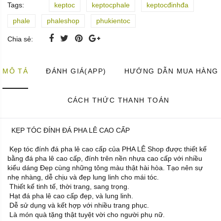
Tags:
keptoc
keptocphale
keptocđinhđa
phale
phaleshop
phukientoc
Chia sẻ:
MÔ TẢ
ĐÁNH GIÁ(APP)
HƯỚNG DẪN MUA HÀNG
CÁCH THỨC THANH TOÁN
KẸP TÓC ĐÍNH ĐÁ PHA LÊ CAO CẤP
Kẹp tóc đính đá pha lê cao cấp của PHA LÊ Shop được thiết kế
bằng đá pha lê cao cấp, đính trên nền nhựa cao cấp với nhiều
kiểu dáng Đẹp cùng những tông màu thật hài hòa. Tạo nên sự
nhẹ nhàng, dễ chịu và đẹp lung linh cho mái tóc.
Thiết kế tinh tế, thời trang, sang trọng.
Hạt đá pha lê cao cấp đẹp, và lung linh.
Dễ sử dụng và kết hợp với nhiều trang phục.
Là món quà tặng thật tuyệt vời cho người phụ nữ.