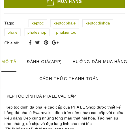
MUA HÀNG
Tags:
keptoc
keptocphale
keptocđinhđa
phale
phaleshop
phukientoc
Chia sẻ:
MÔ TẢ
ĐÁNH GIÁ(APP)
HƯỚNG DẪN MUA HÀNG
CÁCH THỨC THANH TOÁN
KẸP TÓC ĐÍNH ĐÁ PHA LÊ CAO CẤP
Kẹp tóc đính đá pha lê cao cấp của PHA LÊ Shop được thiết kế
bằng đá pha lê Swarovski , đính trên nền nhựa cao cấp với nhiều
kiểu dáng Đẹp cùng những tông màu thật hài hòa. Tạo nên sự
nhẹ nhàng, dễ chịu và đẹp lung linh cho mái tóc.