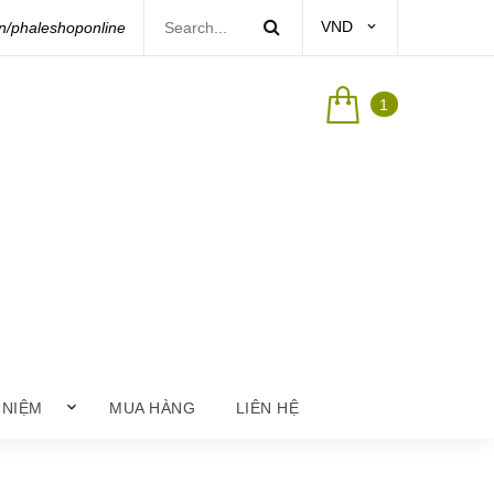
VND
/phaleshoponline
1
 NIỆM
MUA HÀNG
LIÊN HỆ