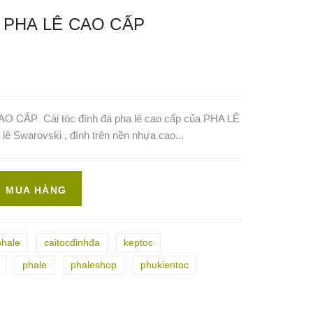
 PHA LÊ CAO CẤP
CẤP Cài tóc đính đá pha lê cao cấp của PHA LÊ
lê Swarovski , đính trên nền nhựa cao...
MUA HÀNG
phale
caitocđinhđa
keptoc
phale
phaleshop
phukientoc