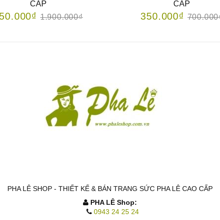
CẤP
CẤP
50.000₫
350.000₫
1.900.000₫
700.000
PHA LÊ SHOP - THIẾT KẾ & BÁN TRANG SỨC PHA LÊ CAO CẤP
PHA LÊ Shop:
0943 24 25 24