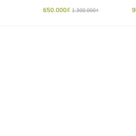
650.000₫
9
00₫
1.300.000₫