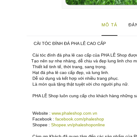
MÔ TẢ
ĐÁN
CÀI TÓC ĐÍNH ĐÁ PHA LÊ CAO CẤP
Cài tóc đính đá pha lê cao cấp của PHA LÊ Shop được 
Tạo nên sự nhẹ nhàng, dễ chịu và đẹp lung linh cho m
Thiết kế tinh tế, thời trang, sang trọng.
Hạt đá pha lê cao cấp đẹp, và lung linh.
Dễ sử dụng và kết hợp với nhiều trang phục.
Là món quà tặng thật tuyệt vời cho người phụ nữ.
PHA LÊ Shop luôn cung cấp cho khách hàng những sả
Website :
www.phaleshop.com.vn
Facebook :
facebook.com/phaleshop
Shopee :
Shopee.vn/phaleshoponline
Cảm ơn Khách đã quan tâm đến các sản phẩm của P