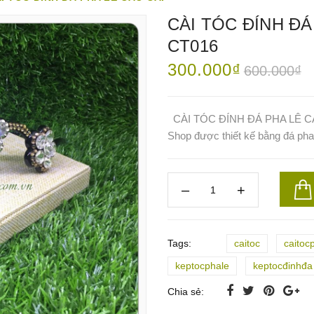
CÀI TÓC ĐÍNH ĐÁ
CT016
300.000₫
600.000₫
CÀI TÓC ĐÍNH ĐÁ PHA LÊ CAO 
Shop được thiết kế bằng đá pha 
Tags:
caitoc
caitoc
keptocphale
keptocđinhđa
Chia sẻ: