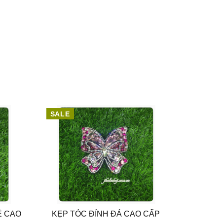
SALE
SALE
Ê CAO
KẸP TÓC ĐÍNH ĐÁ CAO CẤP
KẸP T