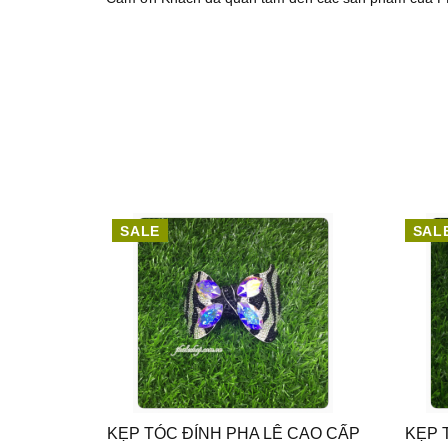
SALE
SAL
AO CẤP
KẸP TÓC ĐÍNH PHA LÊ CAO CẤP
KẸP 