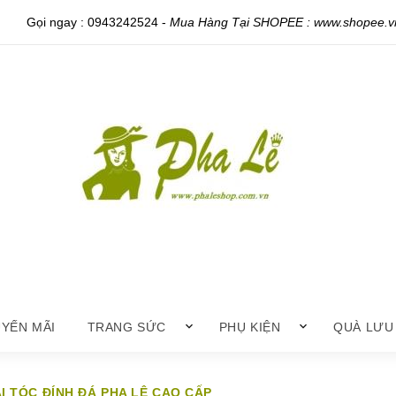
Gọi ngay :
0943242524
-
Mua Hàng Tại SHOPEE : www.shopee.vn
YẾN MÃI
TRANG SỨC
PHỤ KIỆN
QUÀ LƯU
I TÓC ĐÍNH ĐÁ PHA LÊ CAO CẤP