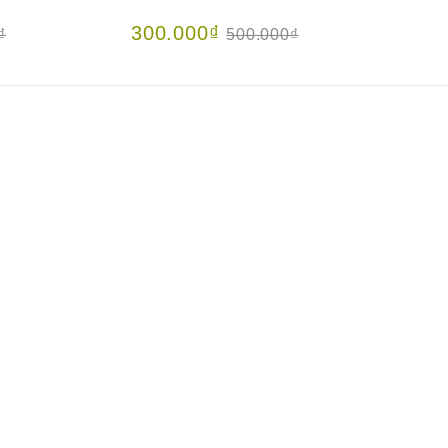
300.000₫
45
₫
500.000₫